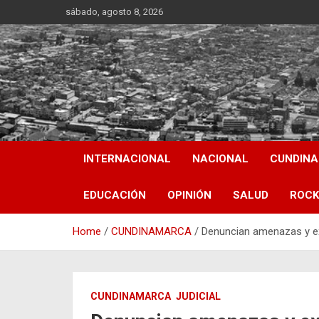
Skip
sábado, agosto 8, 2026
to
content
INTERNACIONAL
NACIONAL
CUNDIN
EDUCACIÓN
OPINIÓN
SALUD
ROCK
Home
CUNDINAMARCA
Denuncian amenazas y ex
CUNDINAMARCA
JUDICIAL