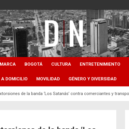
Diámetro Noticias
AMARCA
BOGOTÁ
CULTURA
ENTRETENIMIENTO
 A DOMICILIO
MOVILIDAD
GÉNERO Y DIVERSIDAD
torsiones de la banda ‘Los Satanás’ contra comerciantes y transp