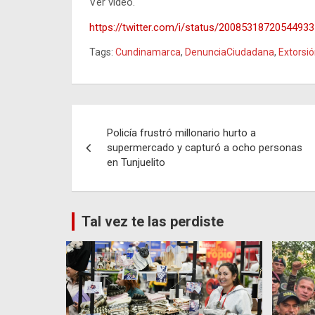
Ver video.
https://twitter.com/i/status/2008531872054493
Tags:
Cundinamarca
,
DenunciaCiudadana
,
Extorsi
Navegación
Policía frustró millonario hurto a
de
supermercado y capturó a ocho personas
en Tunjuelito
entradas
Tal vez te las perdiste