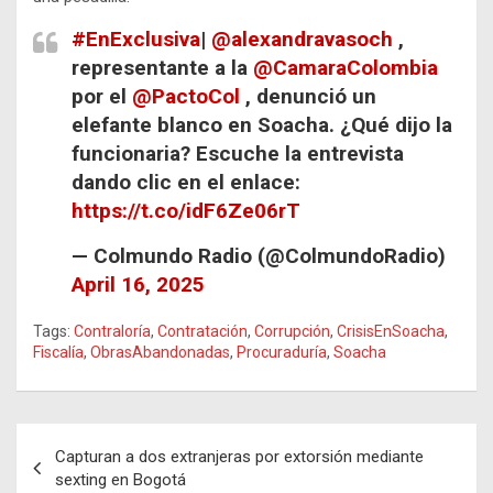
#EnExclusiva
|
@alexandravasoch
,
representante a la
@CamaraColombia
por el
@PactoCol
, denunció un
elefante blanco en Soacha. ¿Qué dijo la
funcionaria? Escuche la entrevista
dando clic en el enlace:
https://t.co/idF6Ze06rT
— Colmundo Radio (@ColmundoRadio)
April 16, 2025
Tags:
Contraloría
,
Contratación
,
Corrupción
,
CrisisEnSoacha
,
Fiscalía
,
ObrasAbandonadas
,
Procuraduría
,
Soacha
Navegación
Capturan a dos extranjeras por extorsión mediante
de
sexting en Bogotá