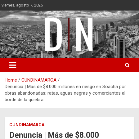
Skip
viernes, agosto 7, 2026
to
content
Diámetro Noticias
Home
CUNDINAMARCA
Denuncia | Más de $8.000 millones en riesgo en Soacha por
obras abandonadas: ratas, aguas negras y comerciantes al
borde de la quiebra
CUNDINAMARCA
Denuncia | Más de $8.000