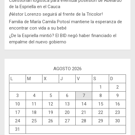
Cuestionan logística para eventual posesión de Abelardo
de la Espriella en el Cauca
¡Néstor Lorenzo seguirá al frente de la Tricolor!
Familia de María Camila Potosí mantiene la esperanza de
encontrar con vida a su bebé
¿De la Espriella mintió? El BID negó haber financiado el
empalme del nuevo gobierno
AGOSTO 2026
L
M
X
J
V
S
D
1
2
3
4
5
6
7
8
9
10
11
12
13
14
15
16
17
18
19
20
21
22
23
24
25
26
27
28
29
30
31