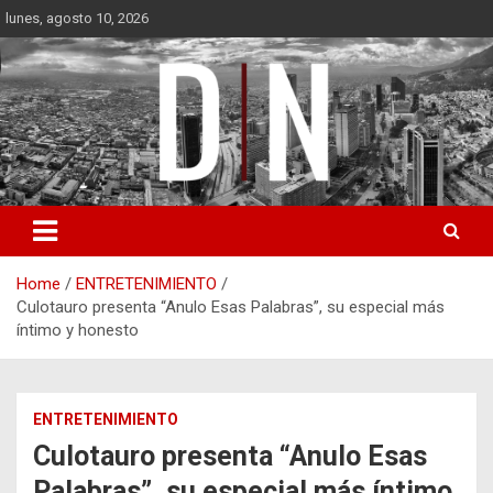
Skip
lunes, agosto 10, 2026
to
content
Diámetro Noticias
Home
ENTRETENIMIENTO
Culotauro presenta “Anulo Esas Palabras”, su especial más
íntimo y honesto
ENTRETENIMIENTO
Culotauro presenta “Anulo Esas
Palabras”, su especial más íntimo