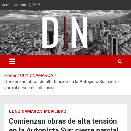
Skip
viernes, agosto 7, 2026
to
content
Diámetro Noticias
Home
CUNDINAMARCA
Comienzan obras de alta tensión en la Autopista Sur: cierre
parcial desde el 9 de junio
CUNDINAMARCA
MOVILIDAD
Comienzan obras de alta tensión
en la Autopista Sur: cierre parcial