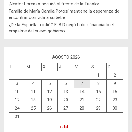
¡Néstor Lorenzo seguirá al frente de la Tricolor!
Familia de María Camila Potosí mantiene la esperanza de
encontrar con vida a su bebé
¿De la Espriella mintió? El BID negó haber financiado el
empalme del nuevo gobierno
AGOSTO 2026
L
M
X
J
V
S
D
1
2
3
4
5
6
7
8
9
10
11
12
13
14
15
16
17
18
19
20
21
22
23
24
25
26
27
28
29
30
31
« Jul