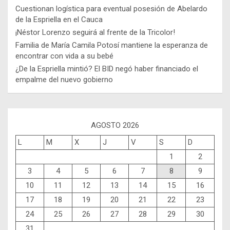
Cuestionan logística para eventual posesión de Abelardo
de la Espriella en el Cauca
¡Néstor Lorenzo seguirá al frente de la Tricolor!
Familia de María Camila Potosí mantiene la esperanza de
encontrar con vida a su bebé
¿De la Espriella mintió? El BID negó haber financiado el
empalme del nuevo gobierno
AGOSTO 2026
L
M
X
J
V
S
D
1
2
3
4
5
6
7
8
9
10
11
12
13
14
15
16
17
18
19
20
21
22
23
24
25
26
27
28
29
30
31