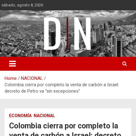
Skip
sábado, agosto 8, 2026
to
content
Diámetro Noticias
Home
NACIONAL
Colombia cierra por completo la venta de carbón a Israel:
decreto de Petro va “sin excepciones”
ECONOMÍA
NACIONAL
Colombia cierra por completo la
venta de carbón a Israel: decreto