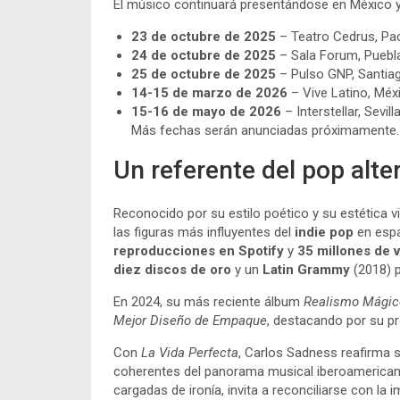
El músico continuará presentándose en México y
23 de octubre de 2025
– Teatro Cedrus, Pa
24 de octubre de 2025
– Sala Forum, Puebl
25 de octubre de 2025
– Pulso GNP, Santia
14-15 de marzo de 2026
– Vive Latino, Méx
15-16 de mayo de 2026
– Interstellar, Sevil
Más fechas serán anunciadas próximamente.
Un referente del pop alte
Reconocido por su estilo poético y su estética v
las figuras más influyentes del
indie pop
en esp
reproducciones en Spotify
y
35 millones de 
diez discos de oro
y un
Latin Grammy
(2018) p
En 2024, su más reciente álbum
Realismo Mágic
Mejor Diseño de Empaque
, destacando por su pro
Con
La Vida Perfecta
, Carlos Sadness reafirma 
coherentes del panorama musical iberoamericano:
cargadas de ironía, invita a reconciliarse con l