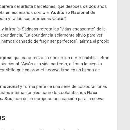
 carrera del artista barcelonés, que después de dos años
uts
en escenarios como el
Auditorio Nacional de
fecta y todas sus promesas vacías”.
y la ironía, Sadness retrata las “vidas escaparate” de la
a abundancia. “La abundancia solamente sirvió para ver
 hemos cansado de fingir ser perfectos”, afirma el propio
ropical
que caracteriza su sonido: un ritmo bailable, letras
iracional. “Adiós a la vida perfecta, adiós a la ciencia
el estribillo que ya promete convertirse en un himno de
omocional
y forma parte de una serie de colaboraciones
rtistas internacionales como los colombianos
Nasa
ana
Suu
, con quien compuso una canción para la nueva
os