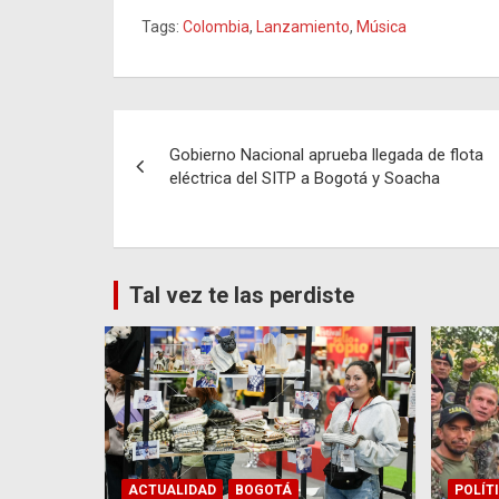
Tags:
Colombia
,
Lanzamiento
,
Música
Navegación
Gobierno Nacional aprueba llegada de flota
de
eléctrica del SITP a Bogotá y Soacha
entradas
Tal vez te las perdiste
ACTUALIDAD
BOGOTÁ
POLÍT