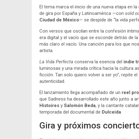
El tema marca el inicio de una nueva etapa en la
de gira por España y Latinoamérica —con
sold o
Ciudad de México
— se despide de “la vida per
Con versos que oscilan entre la confesión íntima 
era digital y el vacío que se esconde detrás de l
más claro el vacío. Una canción para los que nos
artista.
La Vida Perfecta
conserva la esencia del
indie t
luminosas y una mirada crítica hacia la cultura asp
ficción. Tan solo quiero volver a ser yo”, repite 
autenticidad.
El lanzamiento llega acompañado de un
reel pr
que Sadness ha desarrollado este año junto a a
Histoires
y
Salomón Beda
, y la cantante catal
temporada del documental de
Dulceida
.
Gira y próximos conciert