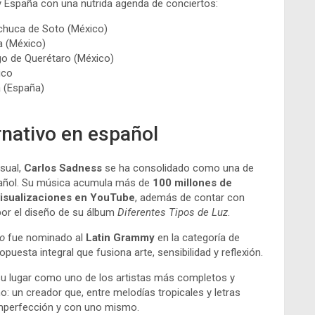
 España con una nutrida agenda de conciertos:
chuca de Soto (México)
a (México)
go de Querétaro (México)
ico
la (España)
rnativo en español
isual,
Carlos Sadness
se ha consolidado como una de
añol. Su música acumula más de
100 millones de
visualizaciones en YouTube
, además de contar con
or el diseño de su álbum
Diferentes Tipos de Luz
.
o
fue nominado al
Latin Grammy
en la categoría de
puesta integral que fusiona arte, sensibilidad y reflexión.
su lugar como uno de los artistas más completos y
 un creador que, entre melodías tropicales y letras
a imperfección y con uno mismo.