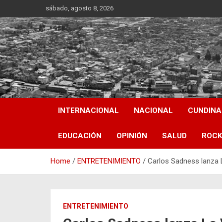
Skip
sábado, agosto 8, 2026
to
content
INTERNACIONAL
NACIONAL
CUNDIN
EDUCACIÓN
OPINIÓN
SALUD
ROCK
Home
ENTRETENIMIENTO
Carlos Sadness lanza L
ENTRETENIMIENTO