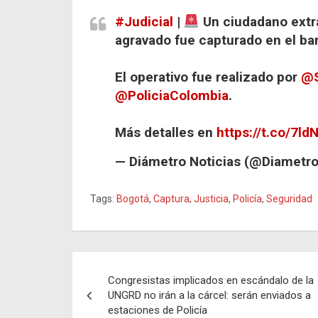
#Judicial
|
Un ciudadano extr
agravado fue capturado en el ba
El operativo fue realizado por
@S
@PoliciaColombia
.
Más detalles en
https://t.co/7l
— Diámetro Noticias (@Diametro
Tags:
Bogotá
,
Captura
,
Justicia
,
Policía
,
Seguridad
Navegación
Congresistas implicados en escándalo de la
de
UNGRD no irán a la cárcel: serán enviados a
estaciones de Policía