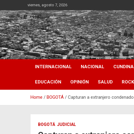
Skip
viernes, agosto 7, 2026
to
content
INTERNACIONAL
NACIONAL
CUNDIN
EDUCACIÓN
OPINIÓN
SALUD
ROCK
Home
BOGOTÁ
Capturan a extranjero condenado 
BOGOTÁ
JUDICIAL