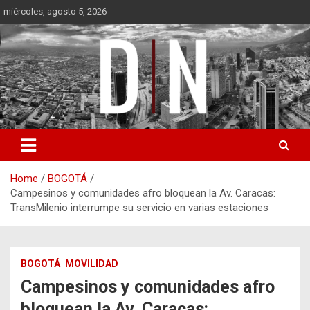
Skip
miércoles, agosto 5, 2026
to
content
Diámetro Noticias
Home
BOGOTÁ
Campesinos y comunidades afro bloquean la Av. Caracas:
TransMilenio interrumpe su servicio en varias estaciones
BOGOTÁ
MOVILIDAD
Campesinos y comunidades afro
bloquean la Av. Caracas: