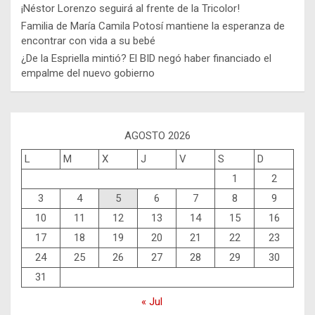
¡Néstor Lorenzo seguirá al frente de la Tricolor!
Familia de María Camila Potosí mantiene la esperanza de
encontrar con vida a su bebé
¿De la Espriella mintió? El BID negó haber financiado el
empalme del nuevo gobierno
AGOSTO 2026
L
M
X
J
V
S
D
1
2
3
4
5
6
7
8
9
10
11
12
13
14
15
16
17
18
19
20
21
22
23
24
25
26
27
28
29
30
31
« Jul