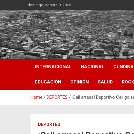
Skip
domingo, agosto 9, 2026
to
content
INTERNACIONAL
NACIONAL
CUNDIN
EDUCACIÓN
OPINIÓN
SALUD
ROCK
Home
DEPORTES
¡Cali arrasa! Deportivo Cali gol
DEPORTES