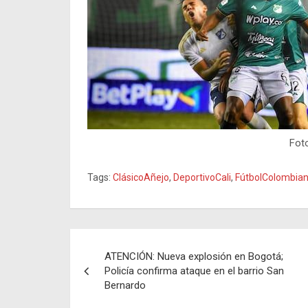
Foto
Tags:
ClásicoAñejo
,
DeportivoCali
,
FútbolColombia
Navegación
ATENCIÓN: Nueva explosión en Bogotá;
de
Policía confirma ataque en el barrio San
Bernardo
entradas