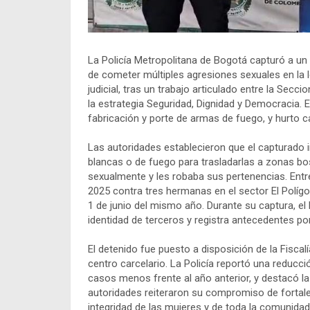
La Policía Metropolitana de Bogotá capturó a u
de cometer múltiples agresiones sexuales en la 
judicial, tras un trabajo articulado entre la Secci
la estrategia Seguridad, Dignidad y Democracia. E
fabricación y porte de armas de fuego, y hurto ca
Las autoridades establecieron que el capturado 
blancas o de fuego para trasladarlas a zonas bo
sexualmente y les robaba sus pertenencias. Entr
2025 contra tres hermanas en el sector El Políg
1 de junio del mismo año. Durante su captura, el
identidad de terceros y registra antecedentes por 
El detenido fue puesto a disposición de la Fisca
centro carcelario. La Policía reportó una reducc
casos menos frente al año anterior, y destacó la
autoridades reiteraron su compromiso de fortalec
integridad de las mujeres y de toda la comunidad