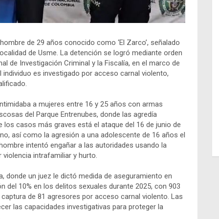
n hombre de 29 años conocido como ‘El Zarco’, señalado
localidad de Usme. La detención se logró mediante orden
onal de Investigación Criminal y la Fiscalía, en el marco de
l individuo es investigado por acceso carnal violento,
lificado.
intimidaba a mujeres entre 16 y 25 años con armas
scosas del Parque Entrenubes, donde las agredía
e los casos más graves está el ataque del 16 de junio de
ono, así como la agresión a una adolescente de 16 años el
 hombre intentó engañar a las autoridades usando la
violencia intrafamiliar y hurto.
lía, donde un juez le dictó medida de aseguramiento en
ión del 10% en los delitos sexuales durante 2025, con 903
 captura de 81 agresores por acceso carnal violento. Las
er las capacidades investigativas para proteger la
.