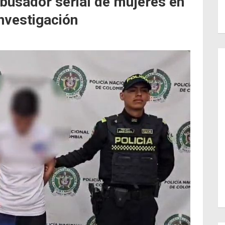
abusador serial de mujeres en
nvestigación