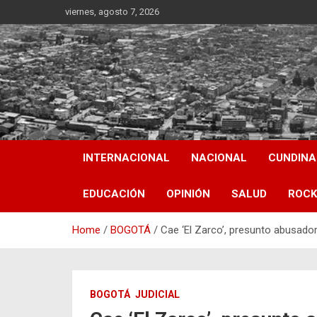
Skip
viernes, agosto 7, 2026
to
content
INTERNACIONAL
NACIONAL
CUNDIN
EDUCACIÓN
OPINIÓN
SALUD
ROCK
Home
BOGOTÁ
Cae ‘El Zarco’, presunto abusado
BOGOTÁ
JUDICIAL