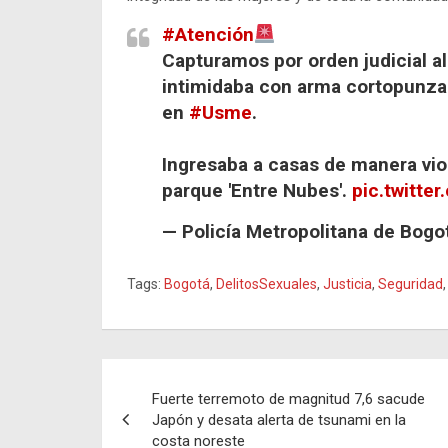
#Atención
Capturamos por orden judicial a
intimidaba con arma cortopunza
en
#Usme
.
Ingresaba a casas de manera viol
parque 'Entre Nubes'.
pic.twitt
— Policía Metropolitana de Bog
Tags:
Bogotá
,
DelitosSexuales
,
Justicia
,
Seguridad
Navegación
Fuerte terremoto de magnitud 7,6 sacude
de
Japón y desata alerta de tsunami en la
costa noreste