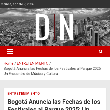
Skip
viernes, agosto 7, 2026
to
content
Diámetro Noticias
Home
ENTRETENIMIENTO
Bogotá Anuncia las Fechas de los Festivales al Parque 2025:
Un Encuentro de Música y Cultura
ENTRETENIMIENTO
Bogotá Anuncia las Fechas de los
Festivales al Parque 2025: Un