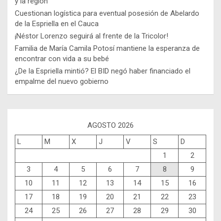
y la región
Cuestionan logística para eventual posesión de Abelardo
de la Espriella en el Cauca
¡Néstor Lorenzo seguirá al frente de la Tricolor!
Familia de María Camila Potosí mantiene la esperanza de
encontrar con vida a su bebé
¿De la Espriella mintió? El BID negó haber financiado el
empalme del nuevo gobierno
AGOSTO 2026
L
M
X
J
V
S
D
1
2
3
4
5
6
7
8
9
10
11
12
13
14
15
16
17
18
19
20
21
22
23
24
25
26
27
28
29
30