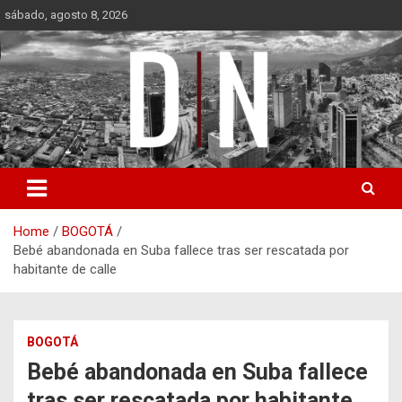
Skip
sábado, agosto 8, 2026
to
content
Diámetro Noticias
Home
BOGOTÁ
Bebé abandonada en Suba fallece tras ser rescatada por
habitante de calle
BOGOTÁ
Bebé abandonada en Suba fallece
tras ser rescatada por habitante