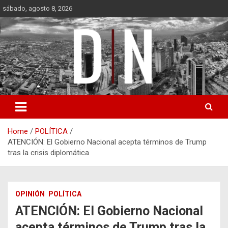
Skip
sábado, agosto 8, 2026
to
content
Diámetro Noticias
Home
POLÍTICA
ATENCIÓN: El Gobierno Nacional acepta términos de Trump
tras la crisis diplomática
OPINIÓN
POLÍTICA
ATENCIÓN: El Gobierno Nacional
acepta términos de Trump tras la