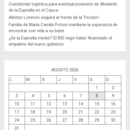
Cuestionan logística para eventual posesión de Abelardo
de la Espriella en el Cauca
¡Néstor Lorenzo seguirá al frente de la Tricolor!
Familia de María Camila Potosí mantiene la esperanza de
encontrar con vida a su bebé
¿De la Espriella mintió? El BID negó haber financiado el
empalme del nuevo gobierno
AGOSTO 2026
L
M
X
J
V
S
D
1
2
3
4
5
6
7
8
9
10
11
12
13
14
15
16
17
18
19
20
21
22
23
24
25
26
27
28
29
30
31