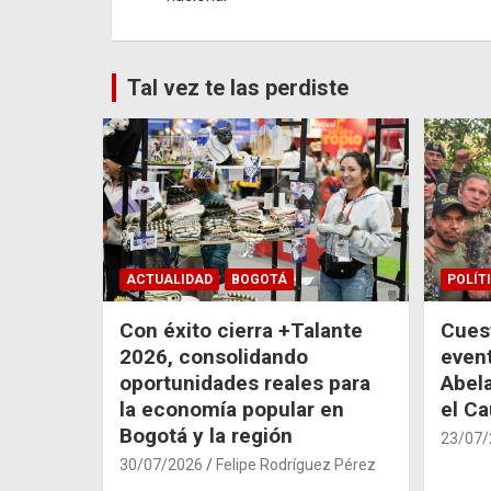
entradas
Tal vez te las perdiste
ACTUALIDAD
BOGOTÁ
POLÍT
Con éxito cierra +Talante
Cuest
2026, consolidando
even
oportunidades reales para
Abela
la economía popular en
el C
Bogotá y la región
23/07/
30/07/2026
Felipe Rodríguez Pérez