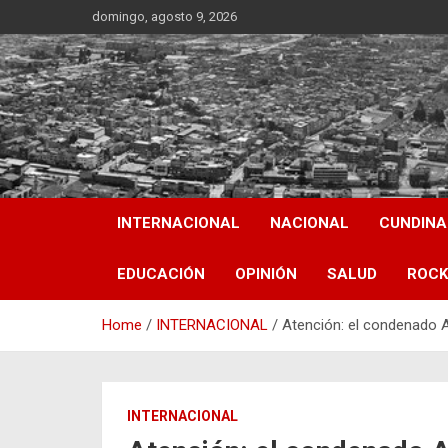
Skip
domingo, agosto 9, 2026
to
content
INTERNACIONAL
NACIONAL
CUNDIN
EDUCACIÓN
OPINIÓN
SALUD
ROCK
Home
INTERNACIONAL
Atención: el condenado A
INTERNACIONAL