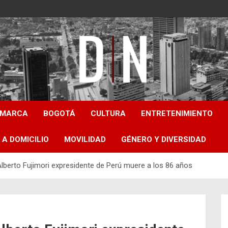
Diámetro Noticias
AMARCA
BOGOTÁ
CULTURA
ENTRETENIMIENTO
 A DOMICILIO
MOVILIDAD
GÉNERO Y DIVERSIDAD
lberto Fujimori expresidente de Perú muere a los 86 años