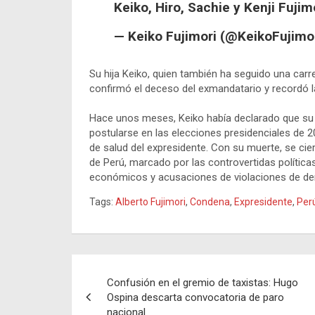
Keiko, Hiro, Sachie y Kenji Fujimo
— Keiko Fujimori (@KeikoFujimo
Su hija Keiko, quien también ha seguido una carre
confirmó el deceso del exmandatario y recordó la
Hace unos meses, Keiko había declarado que su pa
postularse en las elecciones presidenciales de 
de salud del expresidente. Con su muerte, se cierr
de Perú, marcado por las controvertidas políticas
económicos y acusaciones de violaciones de d
Tags:
Alberto Fujimori
,
Condena
,
Expresidente
,
Per
Navegación
Confusión en el gremio de taxistas: Hugo
de
Ospina descarta convocatoria de paro
nacional