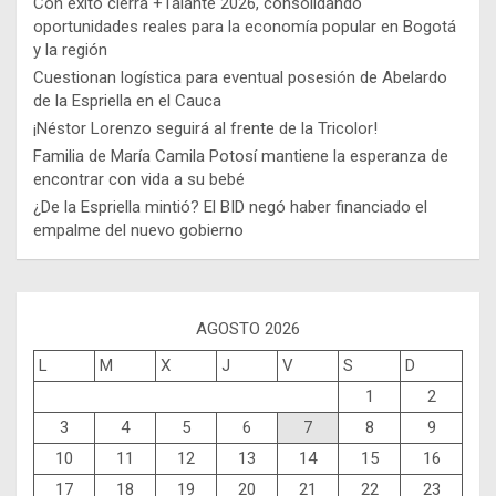
Con éxito cierra +Talante 2026, consolidando
oportunidades reales para la economía popular en Bogotá
y la región
Cuestionan logística para eventual posesión de Abelardo
de la Espriella en el Cauca
¡Néstor Lorenzo seguirá al frente de la Tricolor!
Familia de María Camila Potosí mantiene la esperanza de
encontrar con vida a su bebé
¿De la Espriella mintió? El BID negó haber financiado el
empalme del nuevo gobierno
AGOSTO 2026
L
M
X
J
V
S
D
1
2
3
4
5
6
7
8
9
10
11
12
13
14
15
16
17
18
19
20
21
22
23