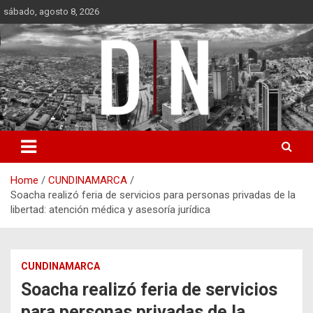
Skip
sábado, agosto 8, 2026
to
content
Diámetro Noticias
Home
CUNDINAMARCA
Soacha realizó feria de servicios para personas privadas de la
libertad: atención médica y asesoría jurídica
CUNDINAMARCA
Soacha realizó feria de servicios
para personas privadas de la