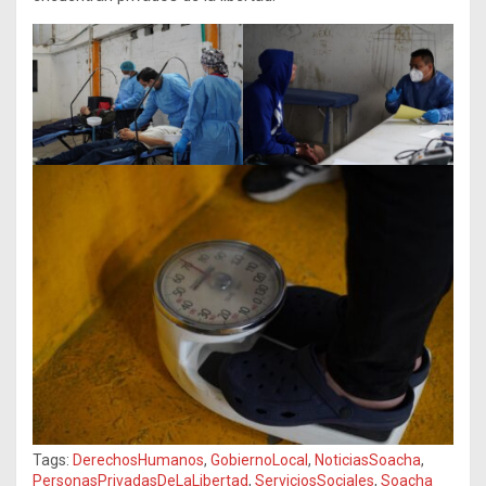
Tags:
DerechosHumanos
,
GobiernoLocal
,
NoticiasSoacha
,
PersonasPrivadasDeLaLibertad
,
ServiciosSociales
,
Soacha