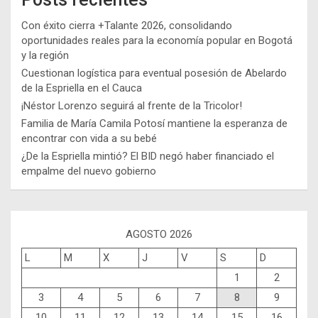
Con éxito cierra +Talante 2026, consolidando
oportunidades reales para la economía popular en Bogotá
y la región
Cuestionan logística para eventual posesión de Abelardo
de la Espriella en el Cauca
¡Néstor Lorenzo seguirá al frente de la Tricolor!
Familia de María Camila Potosí mantiene la esperanza de
encontrar con vida a su bebé
¿De la Espriella mintió? El BID negó haber financiado el
empalme del nuevo gobierno
AGOSTO 2026
L
M
X
J
V
S
D
1
2
3
4
5
6
7
8
9
10
11
12
13
14
15
16