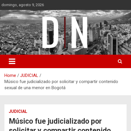
Skip
domingo, agosto 9, 2026
to
content
Diámetro Noticias
Home
JUDICIAL
Músico fue judicializado por solicitar y compartir contenido
sexual de una menor en Bogotá
JUDICIAL
Músico fue judicializado por
solicitar y compartir contenido