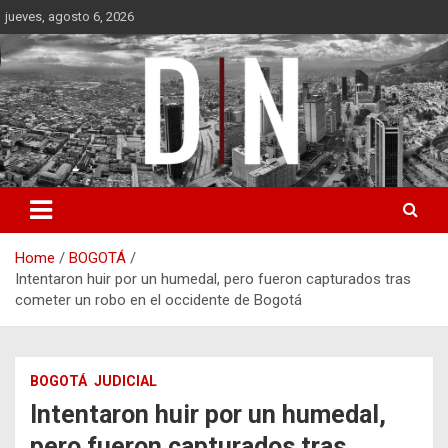
Skip
jueves, agosto 6, 2026
to
content
Diámetro Noticias
Home
BOGOTÁ
Intentaron huir por un humedal, pero fueron capturados tras
cometer un robo en el occidente de Bogotá
BOGOTÁ
JUDICIAL
Intentaron huir por un humedal,
pero fueron capturados tras