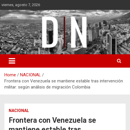
Skip
viernes, agosto 7, 2026
to
content
Diámetro Noticias
Home
NACIONAL
Frontera con Venezuela se mantiene estable tras intervención
militar: según análisis de migración Colombia
NACIONAL
Frontera con Venezuela se
mantiene estable tras