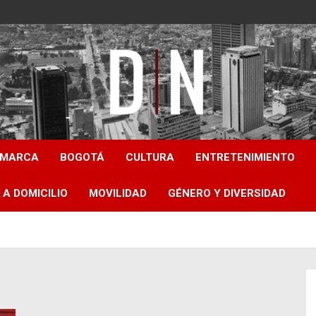
Diámetro Noticias
AMARCA
BOGOTÁ
CULTURA
ENTRETENIMIENTO
 A DOMICILIO
MOVILIDAD
GÉNERO Y DIVERSIDAD