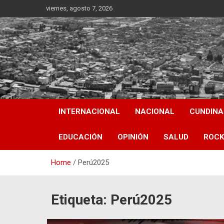
Skip
viernes, agosto 7, 2026
to
content
INTERNACIONAL
NACIONAL
CUNDIN
EDUCACIÓN
OPINIÓN
SALUD
ROCK
Home
Perú2025
Etiqueta:
Perú2025