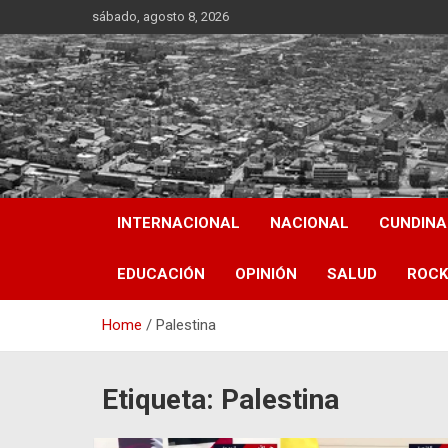
Skip
sábado, agosto 8, 2026
to
content
INTERNACIONAL
NACIONAL
CUNDIN
EDUCACIÓN
OPINIÓN
SALUD
ROCK
Home
Palestina
Etiqueta:
Palestina