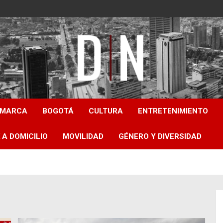
Diámetro Noticias
AMARCA
BOGOTÁ
CULTURA
ENTRETENIMIENTO
 A DOMICILIO
MOVILIDAD
GÉNERO Y DIVERSIDAD