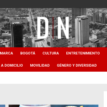
Diámetro Noticias
AMARCA
BOGOTÁ
CULTURA
ENTRETENIMIENTO
 A DOMICILIO
MOVILIDAD
GÉNERO Y DIVERSIDAD