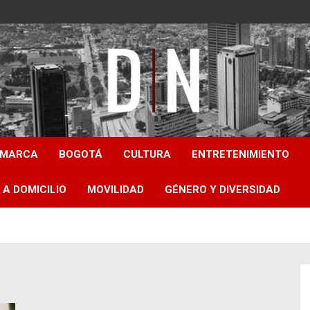
Diámetro Noticias
AMARCA
BOGOTÁ
CULTURA
ENTRETENIMIENTO
 A DOMICILIO
MOVILIDAD
GÉNERO Y DIVERSIDAD