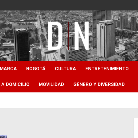
Diámetro Noticias
AMARCA
BOGOTÁ
CULTURA
ENTRETENIMIENTO
 A DOMICILIO
MOVILIDAD
GÉNERO Y DIVERSIDAD