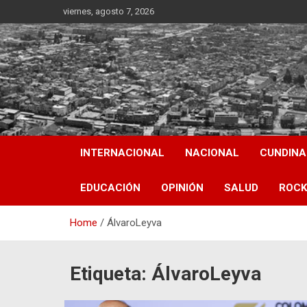
Skip
viernes, agosto 7, 2026
to
content
INTERNACIONAL
NACIONAL
CUNDIN
EDUCACIÓN
OPINIÓN
SALUD
ROCK
Home
ÁlvaroLeyva
Etiqueta:
ÁlvaroLeyva