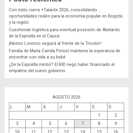
Con éxito cierra +Talante 2026, consolidando
oportunidades reales para la economía popular en Bogotá
y la región
Cuestionan logística para eventual posesión de Abelardo
de la Espriella en el Cauca
¡Néstor Lorenzo seguirá al frente de la Tricolor!
Familia de María Camila Potosí mantiene la esperanza de
encontrar con vida a su bebé
¿De la Espriella mintió? El BID negó haber financiado el
empalme del nuevo gobierno
AGOSTO 2026
L
M
X
J
V
S
D
1
2
3
4
5
6
7
8
9
10
11
12
13
14
15
16