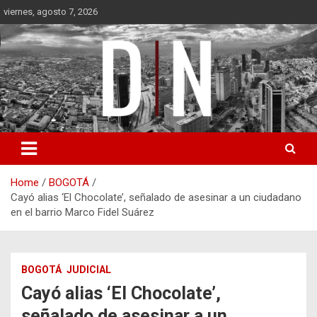
Skip
viernes, agosto 7, 2026
to
content
Diámetro Noticias
Home
BOGOTÁ
Cayó alias ‘El Chocolate’, señalado de asesinar a un ciudadano
en el barrio Marco Fidel Suárez
BOGOTÁ
JUDICIAL
Cayó alias ‘El Chocolate’,
señalado de asesinar a un