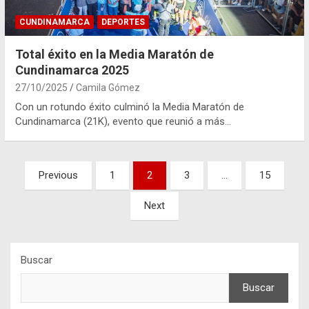
CUNDINAMARCA
DEPORTES
Total éxito en la Media Maratón de
Cundinamarca 2025
27/10/2025
Camila Gómez
Con un rotundo éxito culminó la Media Maratón de
Cundinamarca (21K), evento que reunió a más…
Paginación
Previous
1
2
3
…
15
de
Next
entradas
Buscar
Buscar