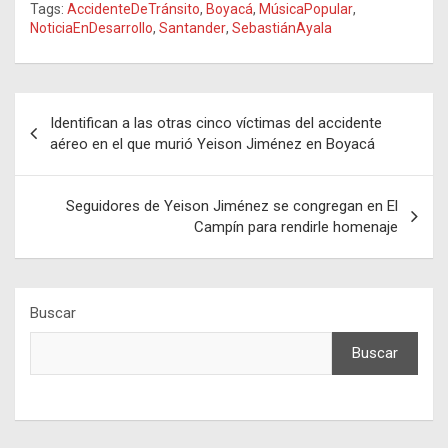
Tags:
AccidenteDeTránsito
,
Boyacá
,
MúsicaPopular
,
NoticiaEnDesarrollo
,
Santander
,
SebastiánAyala
Navegación
Identifican a las otras cinco víctimas del accidente
de
aéreo en el que murió Yeison Jiménez en Boyacá
entradas
Seguidores de Yeison Jiménez se congregan en El
Campín para rendirle homenaje
Buscar
Buscar