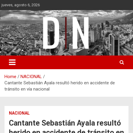
Skip
jueves, agosto 6, 2026
to
content
Diámetro Noticias
Home
NACIONAL
Cantante Sebastián Ayala resultó herido en accidente de
tránsito en vía nacional
NACIONAL
Cantante Sebastián Ayala resultó
herido en accidente de tránsito en