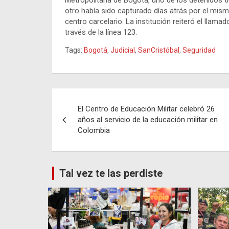
Metropolitana de Bogotá, uno de los detenidos ti
otro había sido capturado días atrás por el mis
centro carcelario. La institución reiteró el llama
través de la línea 123.
Tags:
Bogotá
,
Judicial
,
SanCristóbal
,
Seguridad
Navegación
El Centro de Educación Militar celebró 26
de
años al servicio de la educación militar en
Colombia
entradas
Tal vez te las perdiste