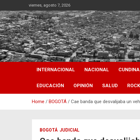
Skip
viernes, agosto 7, 2026
to
content
INTERNACIONAL
NACIONAL
CUNDIN
EDUCACIÓN
OPINIÓN
SALUD
ROCK
Home
BOGOTÁ
Cae banda que desvalijaba un vehí
BOGOTÁ
JUDICIAL