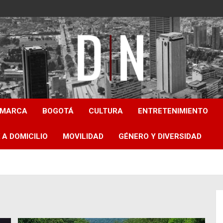
Diámetro Noticias
AMARCA
BOGOTÁ
CULTURA
ENTRETENIMIENTO
 A DOMICILIO
MOVILIDAD
GÉNERO Y DIVERSIDAD