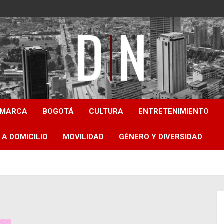
Diámetro Noticias
AMARCA
BOGOTÁ
CULTURA
ENTRETENIMIENTO
 A DOMICILIO
MOVILIDAD
GÉNERO Y DIVERSIDAD