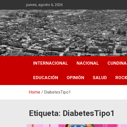
Skip
jueves, agosto 6, 2026
to
content
INTERNACIONAL
NACIONAL
CUNDIN
EDUCACIÓN
OPINIÓN
SALUD
ROCK
Home
DiabetesTipo1
Etiqueta:
DiabetesTipo1