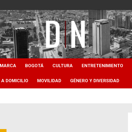
Diámetro Noticias
AMARCA
BOGOTÁ
CULTURA
ENTRETENIMIENTO
 A DOMICILIO
MOVILIDAD
GÉNERO Y DIVERSIDAD