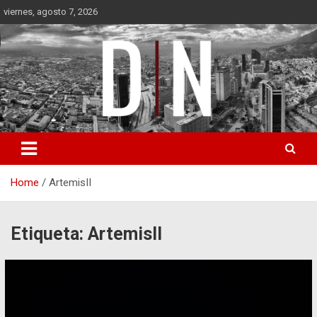
Skip
viernes, agosto 7, 2026
to
content
Diámetro Noticias
Home
ArtemisII
Etiqueta:
ArtemisII